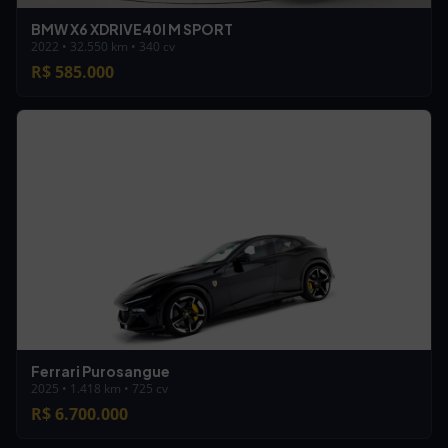
BMW X6 XDRIVE40I M SPORT
2022 • 32.550 km • 340 cv
R$ 585.000
Ferrari Purosangue
2025 • 1.418 km • 725 cv
R$ 6.700.000