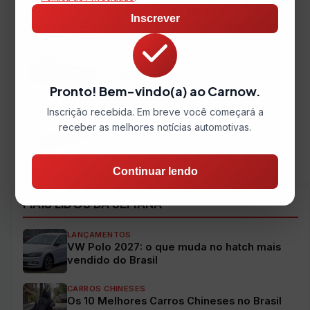
Carros de Luxo em Destaque
Inscrever
BMW X6 XDRIVE40I M SPORT
2022 • 32.550 km • 340 cv
R$ 585.000
Pronto! Bem-vindo(a) ao Carnow.
Ferrari Purosangue
Inscrição recebida. Em breve você começará a
2025 • 1.418 km • 725 cv
receber as melhores notícias automotivas.
R$ 6.700.000
Ver todos os veículos →
Continuar lendo
MAIS LIDOS DA SEMANA
LANÇAMENTOS
VW Polo 2027: o que muda no hatch mais
vendido do Brasil
CARROS CHINESES
Os 10 Melhores Carros Chineses no Brasil