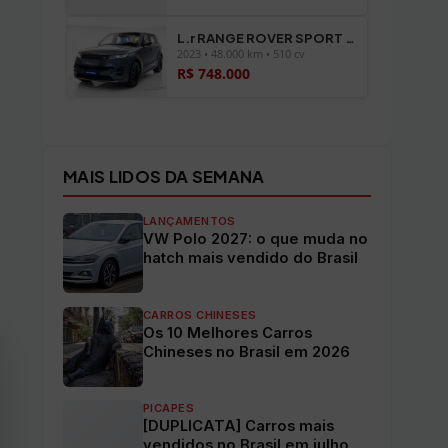
L.r RANGE ROVER SPORT P510E FIRST EDITION
2023 • 48.000 km • 510 cv
R$ 748.000
Ver todos os veículos →
MAIS LIDOS DA SEMANA
LANÇAMENTOS
VW Polo 2027: o que muda no
hatch mais vendido do Brasil
CARROS CHINESES
Os 10 Melhores Carros
Chineses no Brasil em 2026
PICAPES
[DUPLICATA] Carros mais
vendidos no Brasil em julho