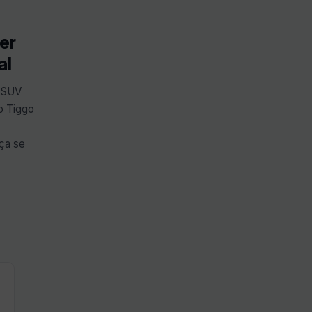
er
al
o SUV
o Tiggo
ça se