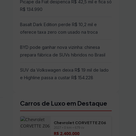
Picape da Fiat despenca R$ 42,5 mil e fica só
R$ 134.990
Basalt Dark Edition perde R$ 10,2 mil e
oferece taxa zero com usado na troca
BYD pode ganhar nova vizinha: chinesa
prepara fábrica de SUVs híbridos no Brasil
SUV da Volkswagen deixa R$ 19 mil de lado
e Highline passa a custar R$ 154.228
Carros de Luxo em Destaque
Chevrolet CORVETTE Z06
2027 • 0 km • 679 cv
R$ 2.400.000