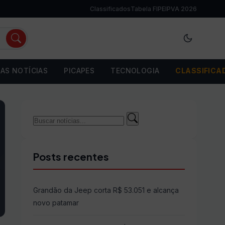
Classificados
Tabela FIPE
IPVA 2026
AS NOTÍCIAS
PICAPES
TECNOLOGIA
CLASSIFICA
Buscar
Buscar
por:
Posts recentes
Grandão da Jeep corta R$ 53.051 e alcança
novo patamar