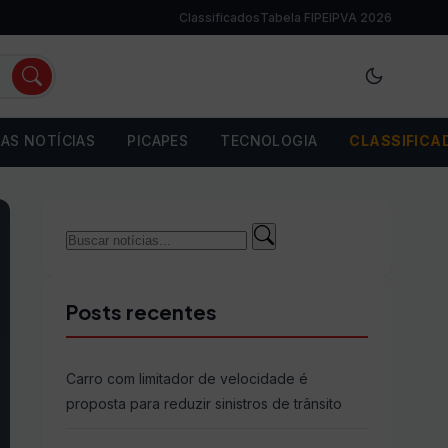
Classificados
Tabela FIPE
IPVA 2026
AS NOTÍCIAS
PICAPES
TECNOLOGIA
CLASSIFICA
Buscar
Buscar
por:
Posts recentes
Carro com limitador de velocidade é
proposta para reduzir sinistros de trânsito