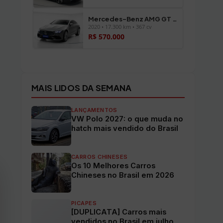
Mercedes-Benz AMG GT 43 4-DOOR
2020 • 17.300 km • 367 cv
R$ 570.000
Ver todos os veículos →
MAIS LIDOS DA SEMANA
LANÇAMENTOS
VW Polo 2027: o que muda no
hatch mais vendido do Brasil
CARROS CHINESES
Os 10 Melhores Carros
Chineses no Brasil em 2026
PICAPES
[DUPLICATA] Carros mais
vendidos no Brasil em julho