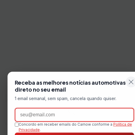
Receba as melhores notícias automotivas
1
2
3
»
direto no seu email
1 email semanal, sem spam, cancela quando quiser.
Email
Buscar
Buscar
por:
Concordo em receber emails do Carnow conforme a
Política de
Privacidade
.
Posts recentes