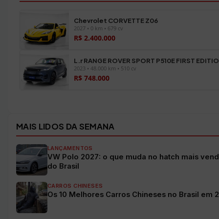
Chevrolet CORVETTE Z06
2027 • 0 km • 679 cv
R$ 2.400.000
L.r RANGE ROVER SPORT P510E FIRST EDITI
2023 • 48.000 km • 510 cv
R$ 748.000
Ver todos os veículos →
MAIS LIDOS DA SEMANA
LANÇAMENTOS
VW Polo 2027: o que muda no hatch mais vend
do Brasil
CARROS CHINESES
Os 10 Melhores Carros Chineses no Brasil em 