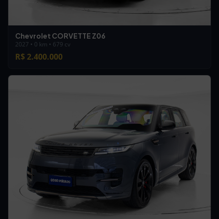
Chevrolet CORVETTE Z06
2027 • 0 km • 679 cv
R$ 2.400.000