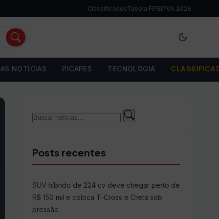
Classificados
Tabela FIPE
IPVA 2026
AS NOTÍCIAS
PICAPES
TECNOLOGIA
CLASSIFICA
Buscar
Buscar
por:
Posts recentes
SUV híbrido de 224 cv deve chegar perto de
R$ 150 mil e coloca T-Cross e Creta sob
pressão