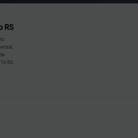
o RS
nto
entral,
 de
GT4 RS.