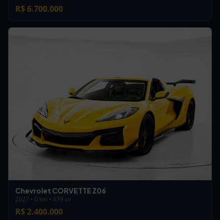
R$ 6.700.000
Chevrolet CORVETTE Z06
2027 • 0 km • 679 cv
R$ 2.400.000