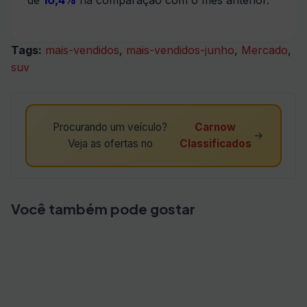
de
10,4%
na comparação com o mês anterior.
Tags:
mais-vendidos
,
mais-vendidos-junho
,
Mercado
,
suv
Procurando um veículo?
Carnow
→
Veja as ofertas no
Classificados
Você também pode gostar