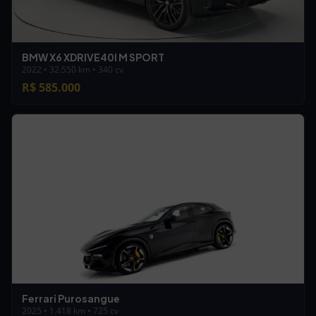
BMW X6 XDRIVE40I M SPORT
2022 • 32.550 km • 340 cv
R$ 585.000
Ferrari Purosangue
2025 • 1.418 km • 725 cv