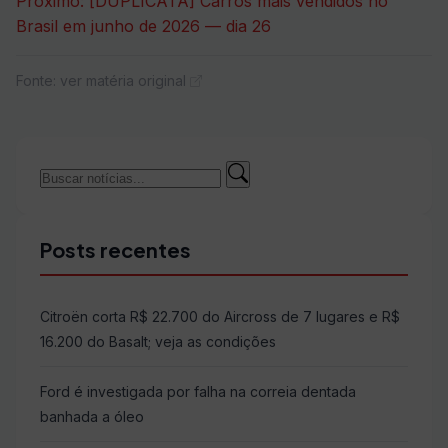
Próximo:
[DUPLICATA] Carros mais vendidos no
Post
Brasil em junho de 2026 — dia 26
Fonte: ver matéria original
Buscar
Buscar
por:
Posts recentes
Citroën corta R$ 22.700 do Aircross de 7 lugares e R$
16.200 do Basalt; veja as condições
Ford é investigada por falha na correia dentada
banhada a óleo