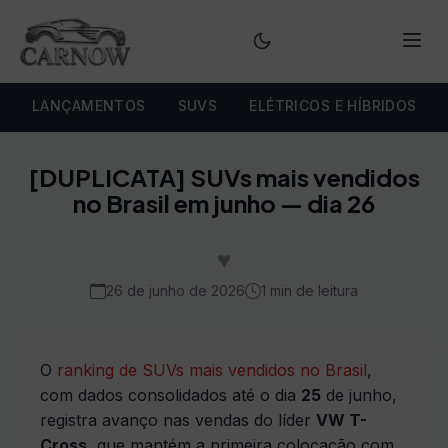
Menu
LANÇAMENTOS
SUVS
ELÉTRICOS E HÍBRIDOS
[DUPLICATA] SUVs mais vendidos
no Brasil em junho — dia 26
♥
26 de junho de 2026
1 min de leitura
O
ranking de SUVs mais vendidos no Brasil
,
com dados consolidados até o dia
25
de junho,
registra avanço nas vendas do líder
VW T-
Cross
, que mantém a primeira colocação com