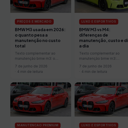
PREÇOS E MERCADO
LUXO E ESPORTIVOS
BMW M3 usada em 2026:
BMW M3 vs M4:
o quanto pesa a
diferenças de
manutenção no custo
manutenção, custo e d
total
a dia
Texto complementar ao
Texto complementar ao
manutenção bmw m3: o
manutenção bmw m3:
quanto pesa a manutenção no
diferenças de manutenção,
7 de junho de 2026
7 de junho de 2026
custo total.
custo e dia a dia.
4 min de leitura
4 min de leitura
MANUTENCAO PREMIUM
LUXO E ESPORTIVOS