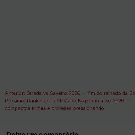
Navegação
Anterior:
Strada vs Saveiro 2026 — fim do reinado da St
de
Próximo:
Ranking dos SUVs do Brasil em maio 2026 —
compactos firmes e chineses pressionando
Post
Deixe um comentário