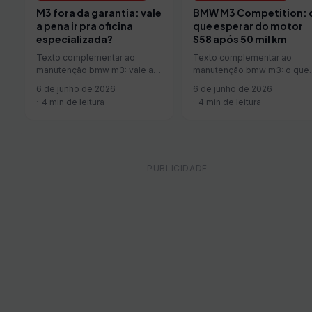
M3 fora da garantia: vale
BMW M3 Competition: 
a pena ir pra oficina
que esperar do motor
especializada?
S58 após 50 mil km
Texto complementar ao
Texto complementar ao
manutenção bmw m3: vale a
manutenção bmw m3: o que
pena ir pra oficina
esperar do motor s58 após 
6 de junho de 2026
6 de junho de 2026
especializada?.
mil km.
4 min de leitura
4 min de leitura