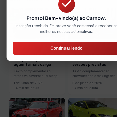
Pronto! Bem-vindo(a) ao Carnow.
Inscrição recebida. Em breve você começará a receber a
melhores notícias automotivas.
COMPARATIVOS
LANÇAMENTOS
Continuar lendo
Saveiro vs Strada: qual
Chevrolet Sonic 2027:
picape compacta
ficha técnica, motor e
aguenta mais carga
versões previstas
Texto complementar ao
Texto complementar ao
strada vs saveiro: qual picape
chevrolet sonic ranking: fich
compacta aguenta mais carga.
técnica, motor e versões
1 de junho de 2026
8 de junho de 2026
previstas.
4 min de leitura
4 min de leitura