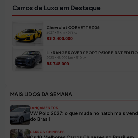
Carros de Luxo em Destaque
Chevrolet CORVETTE Z06
2027 • 0 km • 679 cv
R$ 2.400.000
L.r RANGE ROVER SPORT P510E FIRST EDITI
2023 • 48.000 km • 510 cv
R$ 748.000
Ver todos os veículos →
MAIS LIDOS DA SEMANA
LANÇAMENTOS
VW Polo 2027: o que muda no hatch mais vend
do Brasil
CARROS CHINESES
Os 10 Melhores Carros Chineses no Brasil em