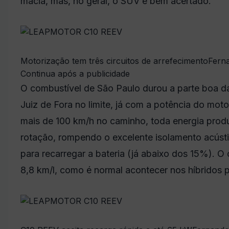
macia, mas, no geral, o SUV é bem acertado.
Motorização tem três circuitos de arrefecimento
Fern
Continua após a publicidade
O combustível de São Paulo durou a parte boa d
Juiz de Fora no limite, já com a potência do moto
mais de 100 km/h no caminho, toda energia produ
rotação, rompendo o excelente isolamento acústi
para recarregar a bateria (já abaixo dos 15%). O
8,8 km/l, como é normal acontecer nos híbridos p