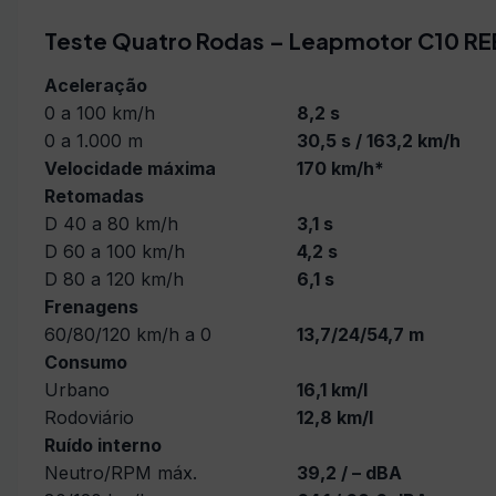
Teste Quatro Rodas – Leapmotor C10 RE
Aceleração
0 a 100 km/h
8,2 s
0 a 1.000 m
30,5 s / 163,2 km/h
Velocidade máxima
170 km/h*
Retomadas
D 40 a 80 km/h
3,1 s
D 60 a 100 km/h
4,2 s
D 80 a 120 km/h
6,1 s
Frenagens
60/80/120 km/h a 0
13,7/24/54,7 m
Consumo
Urbano
16,1 km/l
Rodoviário
12,8 km/l
Ruído interno
Neutro/RPM máx.
39,2 / – dBA