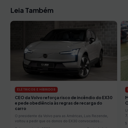
Leia Também
ELÉTRICOS E HÍBRIDOS
M
CEO da Volvo reforça risco de incêndio do EX30
C
e pede obediência às regras de recarga do
carro
U
7
O presidente da Volvo para as Américas, Luis Rezende,
voltou a pedir que os donos do EX30 convocados…
5