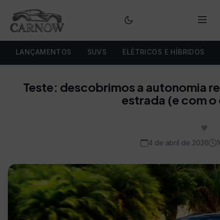
Menu
LANÇAMENTOS
SUVS
ELÉTRICOS E HÍBRIDOS
Teste: descobrimos a autonomia r
estrada (e com o 
♥
4 de abril de 2026
1