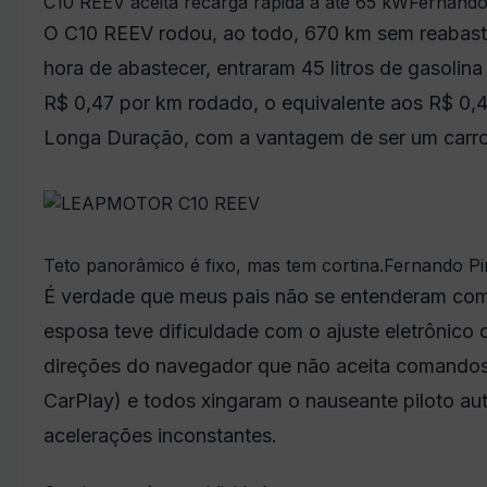
C10 REEV aceita recarga rápida a até 65 kW
Fernando
O C10 REEV rodou, ao todo, 670 km sem reabastec
hora de abastecer, entraram 45 litros de gasolin
R$ 0,47 por km rodado, o equivalente aos R$ 0,
Longa Duração, com a vantagem de ser um carro 
Teto panorâmico é fixo, mas tem cortina.
Fernando Pi
É verdade que meus pais não se entenderam com
esposa teve dificuldade com o ajuste eletrônico d
direções do navegador que não aceita comandos
CarPlay) e todos xingaram o nauseante piloto au
acelerações inconstantes.