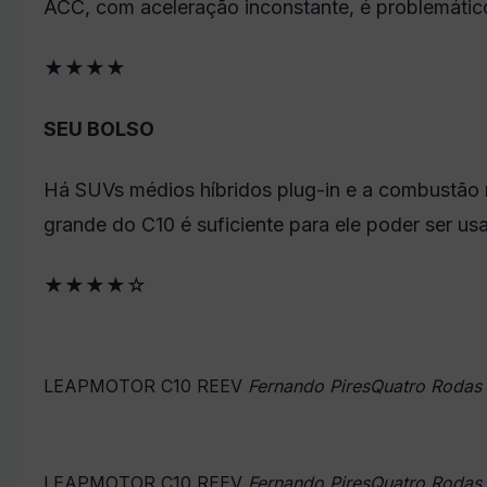
ACC, com aceleração inconstante, é problemátic
★
★
★
★
SEU BOLSO
Há SUVs médios híbridos plug-in
e a combustão 
grande do C10 é suficiente para ele poder ser us
★
★
★
★
☆
LEAPMOTOR C10 REEV
Fernando PiresQuatro Rodas
LEAPMOTOR C10 REEV
Fernando PiresQuatro Rodas