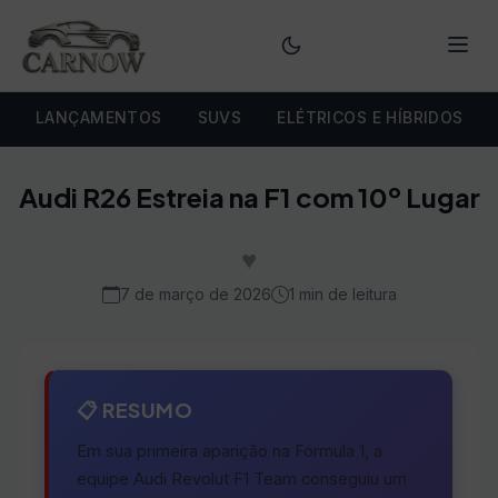
Menu
LANÇAMENTOS
SUVS
ELÉTRICOS E HÍBRIDOS
Audi R26 Estreia na F1 com 10º Lugar
♥
7 de março de 2026
1 min de leitura
📋 RESUMO
Em sua primeira aparição na Fórmula 1, a
equipe Audi Revolut F1 Team conseguiu um