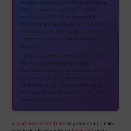
resultado expressivo no GP da Austrália de
2026. O piloto brasileiro Gabriel Bortoleto
levou o Audi R26 ao Q3 e garantiu a 10ª
posição no grid de largada. Já o alemão Nico
Hülkenberg ficou próximo da zona de
classificação com o segundo carro da
equipe.
É um início promissor para a Audi na categoria
máxima do automobilismo mundial,
mostrando que a montadora alemã chegou
para brigar entre os melhores. Com um carro
competitivo, a Audi espera se consolidar
entre os principais times da Fórmula 1 nas
próximas temporadas.
A
Audi Revolut F1 Team
disputou sua primeira
sessão de classificação na
Fórmula 1
neste