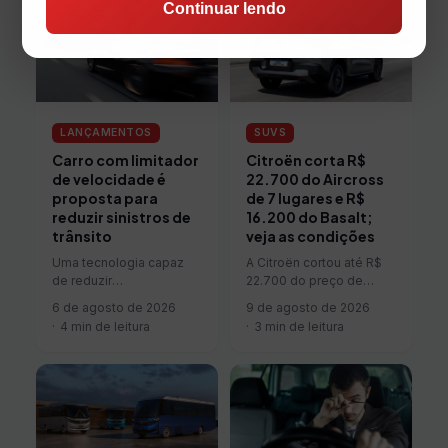
Continuar lendo
LANÇAMENTOS
SUVS
Carro com limitador
Citroën corta R$
de velocidade é
22.700 do Aircross
proposta para
de 7 lugares e R$
reduzir sinistros de
16.200 do Basalt;
trânsito
veja as condições
Uma tecnologia capaz
A Citroën cortou até R$
de reduzir
22.700 do preço de
automaticamente a
tabela de duas de suas
6 de agosto de 2026
9 de agosto de 2026
velocidade dos veículos
versões topo de linha…
4 min de leitura
3 min de leitura
que ultrapassarem os
limites da via está
sendo…