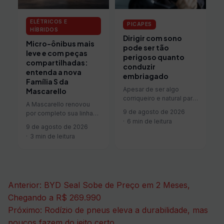
ELÉTRICOS E
PICAPES
HÍBRIDOS
Dirigir com sono
Micro-ônibus mais
pode ser tão
leve e com peças
perigoso quanto
compartilhadas:
conduzir
entenda a nova
embriagado
Família S da
Apesar de ser algo
Mascarello
corriqueiro e natural para
A Mascarello renovou
muitas pessoas, o ato de
9 de agosto de 2026
por completo sua linha
dirigir exige do condutor
6 min de leitura
de micro-ônibus. A
muita…
9 de agosto de 2026
encarroçadora
3 min de leitura
paranaense apresentou
a Família S, formada
pelos…
Navegação
Anterior:
BYD Seal Sobe de Preço em 2 Meses,
de
Chegando a R$ 269.990
Próximo:
Rodízio de pneus eleva a durabilidade, mas
Post
poucos fazem do jeito certo