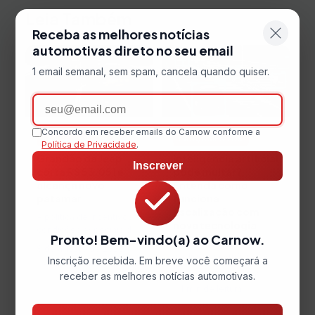
Leia Também
Receba as melhores notícias
automotivas direto no seu email
1 email semanal, sem spam, cancela quando quiser.
Email
Concordo em receber emails do Carnow conforme a
LANÇAMENTOS
LANÇAMENTOS
Política de Privacidade
.
Grandão da Jeep
Inteligência artificial
Inscrever
corta R$ 53.051 e
pode multar?
alcança novo
Entenda como
patamar
funciona
fiscalização com
A política de incentivos e
nova tecnologia
condições especiais de
Pronto! Bem-vindo(a) ao Carnow.
compra para o segmento
A presença da
8 de agosto de 2026
de pessoas com
Inteligência Artificial (IA)
Inscrição recebida. Em breve você começará a
3 min de leitura
deficiência (PcD)
no trânsito avançou de
8 de agosto de 2026
receber as melhores notícias automotivas.
continua…
forma significativa em
4 min de leitura
rodovias e vias urbanas
nos…