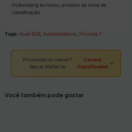
Hülkenberg terminou próximo da zona de
classificação.
Tags:
Audi-R26
,
Automobilismo
,
Fórmula 1
Procurando um veículo?
Carnow
→
Veja as ofertas no
Classificados
Você também pode gostar