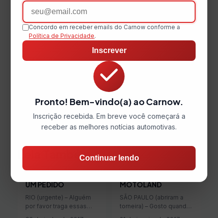
Email
Concordo em receber emails do Carnow conforme a
Política de Privacidade
.
Inscrever
Pronto! Bem-vindo(a) ao Carnow.
Inscrição recebida. Em breve você começará a
receber as melhores notícias automotivas.
Leia Também
Continuar lendo
UM PEDIDO
MOTOLAND
RIO (urgente) – Alguém
SÃO PAULO (abriram a
por favor traga essas
torneira) – Gosto quando
motonetas para cá! OK,
leitores espalhados pelo