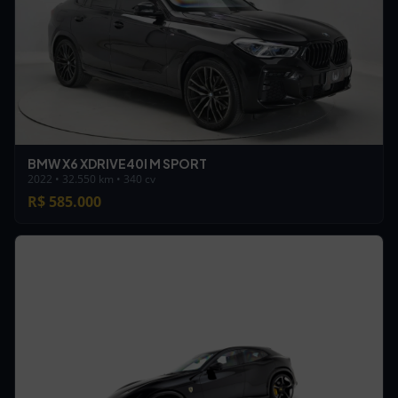
BMW X6 XDRIVE40I M SPORT
2022 • 32.550 km • 340 cv
R$ 585.000