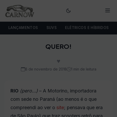
Menu
LANÇAMENTOS
SUVS
ELÉTRICOS E HÍBRIDOS
QUERO!
♥
8 de novembro de 2018
1 min de leitura
RIO
(pero…)
– A Motorino, importadora
com sede no Paraná (ao menos é o que
compreendi ao ver o
site
; pensava que era
de São Paulo) que traz scooters retrô para