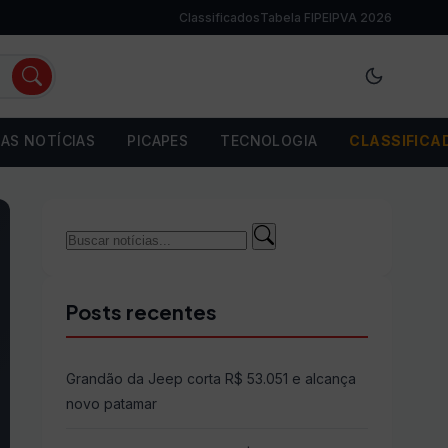
Classificados
Tabela FIPE
IPVA 2026
AS NOTÍCIAS
PICAPES
TECNOLOGIA
CLASSIFICA
Buscar
Buscar
por:
Posts recentes
Grandão da Jeep corta R$ 53.051 e alcança
novo patamar