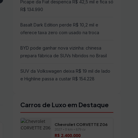
Picape da Fiat despenca R$ 42,5 mil e fica só
R$ 134.990
Basalt Dark Edition perde R$ 10,2 mil e
oferece taxa zero com usado na troca
BYD pode ganhar nova vizinha: chinesa
prepara fábrica de SUVs híbridos no Brasil
SUV da Volkswagen deixa R$ 19 mil de lado
e Highline passa a custar R$ 154.228
Carros de Luxo em Destaque
Chevrolet CORVETTE Z06
2027 • 0 km • 679 cv
R$ 2.400.000