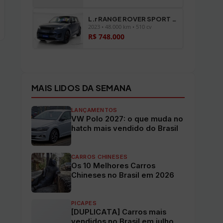
L.r RANGE ROVER SPORT P510E FIRST EDITION
2023 • 48.000 km • 510 cv
R$ 748.000
Ver todos os veículos →
MAIS LIDOS DA SEMANA
LANÇAMENTOS
VW Polo 2027: o que muda no
hatch mais vendido do Brasil
CARROS CHINESES
Os 10 Melhores Carros
Chineses no Brasil em 2026
PICAPES
[DUPLICATA] Carros mais
vendidos no Brasil em julho