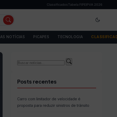
Classificados
Tabela FIPE
IPVA 2026
AS NOTÍCIAS
PICAPES
TECNOLOGIA
CLASSIFICA
Buscar
Buscar
por:
Posts recentes
Carro com limitador de velocidade é
proposta para reduzir sinistros de trânsito