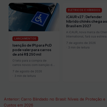
ELÉTRICOS E HÍBRIDOS
iCAUR v27: Defender
híbrido chinês chega a
Brasil em 2027
A iCAUR, nova marca da Che
International, fará sua estreia
LANÇAMENTOS
oficial no Brasil durante o
7 de agosto de 2026
Isenção de IPI para PcD
Festival de Interlagos, entre
3 min de leitura
27 e 30 de agosto, em São
pode valer para carros
Paulo. A empresa será focada
de até R$ 250 mil
em SUVs eletrificados de
O teto para a compra de
desenho quadrado e com
carros novos com isenção de
possibilidades de personal...
IPI por pessoas com
7 de agosto de 2026
deficiência (PcD) e…
3 min de leitura
Navegação
Anterior:
Carro Blindado no Brasil: Níveis de Proteção e
de
Custos em 2026