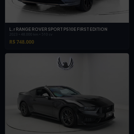
L.r RANGE ROVER SPORT P510E FIRST EDITION
2023 • 48.000 km • 510 cv
R$ 748.000