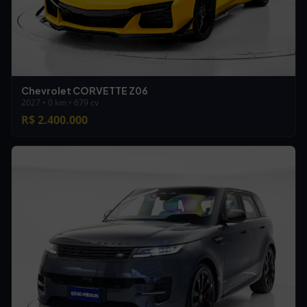
Chevrolet CORVETTE Z06
2027 • 0 km • 679 cv
R$ 2.400.000