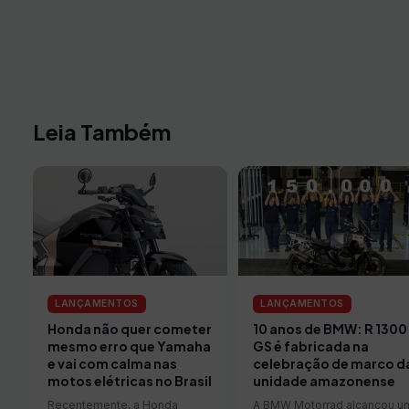
Leia Também
LANÇAMENTOS
LANÇAMENTOS
Honda não quer cometer
10 anos de BMW: R 1300
mesmo erro que Yamaha
GS é fabricada na
e vai com calma nas
celebração de marco d
motos elétricas no Brasil
unidade amazonense
Recentemente, a Honda
A BMW Motorrad alcançou u