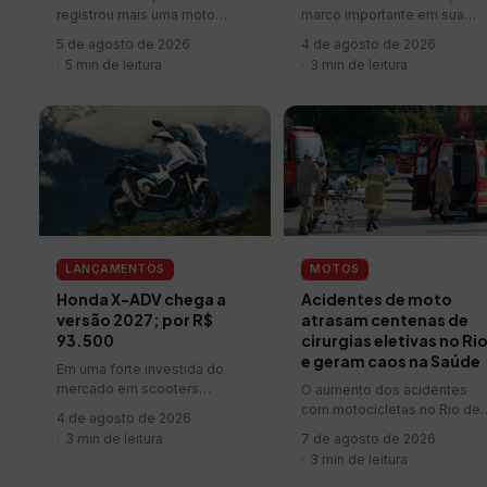
registrou mais uma moto
marco importante em sua
elétrica no mercado brasileiro,
trajetória no Brasil ao produzi
5 de agosto de 2026
4 de agosto de 2026
a UC3, o que mais uma vez…
a motocicleta de número…
5 min de leitura
3 min de leitura
LANÇAMENTOS
MOTOS
Honda X-ADV chega a
Acidentes de moto
versão 2027; por R$
atrasam centenas de
93.500
cirurgias eletivas no Ri
e geram caos na Saúde
Em uma forte investida do
mercado em scooters
O aumento dos acidentes
aventureiras, a Honda decidiu
com motocicletas no Rio de
4 de agosto de 2026
não ficar para trás e
Janeiro (RJ) deixou de ser u
3 min de leitura
7 de agosto de 2026
anunciou…
problema restrito às…
3 min de leitura