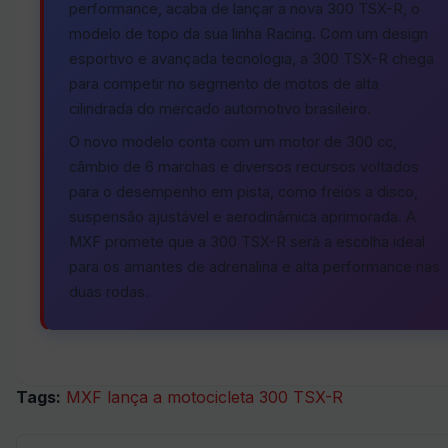
performance, acaba de lançar a nova 300 TSX-R, o
modelo de topo da sua linha Racing. Com um design
esportivo e avançada tecnologia, a 300 TSX-R chega
para competir no segmento de motos de alta
cilindrada do mercado automotivo brasileiro.
O novo modelo conta com um motor de 300 cc,
câmbio de 6 marchas e diversos recursos voltados
para o desempenho em pista, como freios a disco,
suspensão ajustável e aerodinâmica aprimorada. A
MXF promete que a 300 TSX-R será a escolha ideal
para os amantes de adrenalina e alta performance nas
duas rodas.
Tags:
MXF lança a motocicleta 300 TSX-R