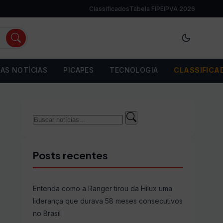
Classificados
Tabela FIPE
IPVA 2026
AS NOTÍCIAS
PICAPES
TECNOLOGIA
CLASSIFICA
Buscar
Buscar
por:
Posts recentes
Entenda como a Ranger tirou da Hilux uma
liderança que durava 58 meses consecutivos
no Brasil