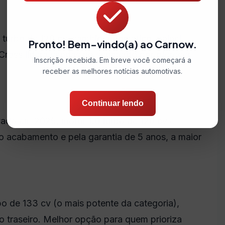
turbo de 128 cv, câmbio automático, painel
Pronto! Bem-vindo(a) ao Carnow.
-Cross lidera vendas no segmento por oferecer
Inscrição recebida. Em breve você começará a
receber as melhores notícias automotivas.
Continuar lendo
do em 2025, motor 1.0 turbo de 120 cv e
lo acabamento e pela garantia de 5 anos, a maior
o de 133 cv (o mais potente da categoria),
o traseiro. Melhor opção para quem prioriza