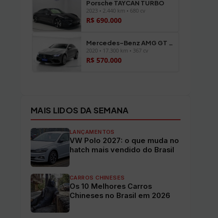
Porsche TAYCAN TURBO
2023 • 2.440 km • 680 cv
R$ 690.000
Mercedes-Benz AMG GT 43 4-DOOR
2020 • 17.300 km • 367 cv
R$ 570.000
Ver todos os veículos →
MAIS LIDOS DA SEMANA
LANÇAMENTOS
VW Polo 2027: o que muda no
hatch mais vendido do Brasil
CARROS CHINESES
Os 10 Melhores Carros
Chineses no Brasil em 2026