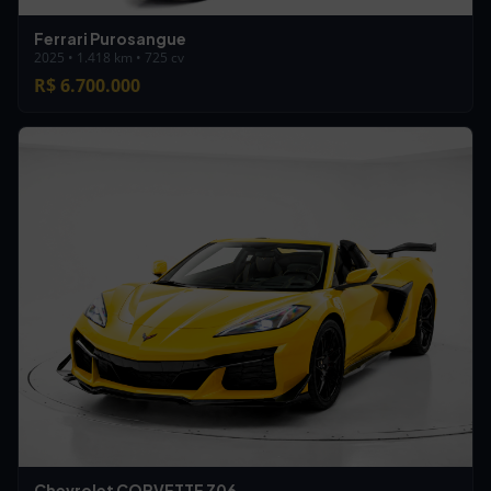
Ferrari Purosangue
2025 • 1.418 km • 725 cv
R$ 6.700.000
Chevrolet CORVETTE Z06