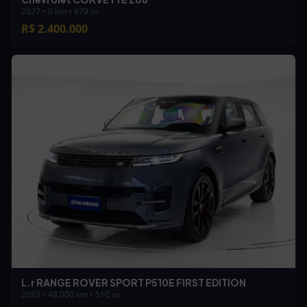
2027 • 0 km • 679 cv
R$ 2.400.000
L.r RANGE ROVER SPORT P510E FIRST EDITION
2023 • 48.000 km • 510 cv