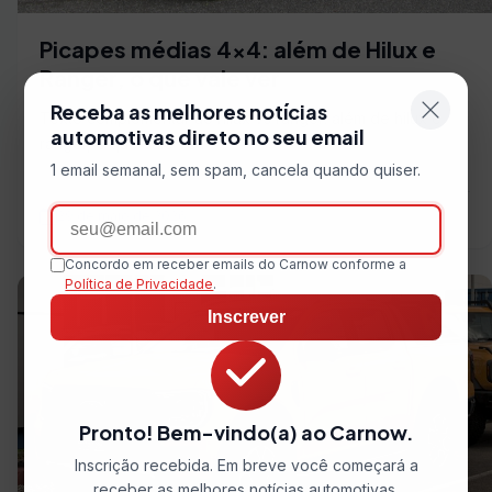
Picapes médias 4×4: além de Hilux e
Ranger, o que vale ver
Receba as melhores notícias
Texto complementar ao hilux vs ranger: além de hilux e
automotivas direto no seu email
ranger, o que vale ver.
1 email semanal, sem spam, cancela quando quiser.
Email
29 de maio de 2026
Concordo em receber emails do Carnow conforme a
Política de Privacidade
.
Inscrever
Pronto! Bem-vindo(a) ao Carnow.
Inscrição recebida. Em breve você começará a
receber as melhores notícias automotivas.