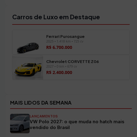
Carros de Luxo em Destaque
Ferrari Purosangue
2025 • 1.418 km • 725 cv
R$ 6.700.000
Chevrolet CORVETTE Z06
2027 • 0 km • 679 cv
R$ 2.400.000
Ver todos os veículos →
MAIS LIDOS DA SEMANA
LANÇAMENTOS
VW Polo 2027: o que muda no hatch mais
vendido do Brasil