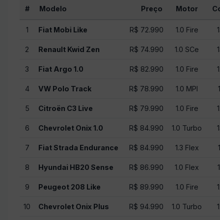
#
Modelo
Preço
Motor
C
1
Fiat Mobi Like
R$ 72.990
1.0 Fire
2
Renault Kwid Zen
R$ 74.990
1.0 SCe
3
Fiat Argo 1.0
R$ 82.990
1.0 Fire
4
VW Polo Track
R$ 78.990
1.0 MPI
5
Citroën C3 Live
R$ 79.990
1.0 Fire
6
Chevrolet Onix 1.0
R$ 84.990
1.0 Turbo
7
Fiat Strada Endurance
R$ 84.990
1.3 Flex
8
Hyundai HB20 Sense
R$ 86.990
1.0 Flex
9
Peugeot 208 Like
R$ 89.990
1.0 Fire
10
Chevrolet Onix Plus
R$ 94.990
1.0 Turbo