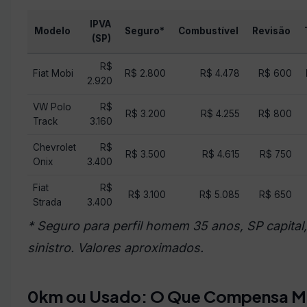
IPVA
Modelo
Seguro*
Combustível
Revisão
(SP)
R$
Fiat Mobi
R$ 2.800
R$ 4.478
R$ 600
2.920
VW Polo
R$
R$ 3.200
R$ 4.255
R$ 800
Track
3.160
Chevrolet
R$
R$ 3.500
R$ 4.615
R$ 750
Onix
3.400
Fiat
R$
R$ 3.100
R$ 5.085
R$ 650
Strada
3.400
* Seguro para perfil homem 35 anos, SP capital
sinistro. Valores aproximados.
0km ou Usado: O Que Compensa M