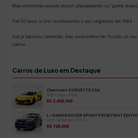
Mais motoristas usando etanol: planejamento ou ‘goela abaixo
Fiat 50 anos: o Uno revolucionou o seu segmento em 1984
Fiat já fabricou caminhão, mas seria melhor ter focado só nos
carros
Carros de Luxo em Destaque
Chevrolet CORVETTE Z06
2027 • 0 km • 679 cv
R$ 2.400.000
L.r RANGE ROVER SPORT P510E FIRST EDITI
2023 • 48.000 km • 510 cv
R$ 748.000
Ver todos os veículos →