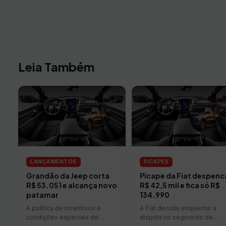
Leia Também
LANÇAMENTOS
PICAPES
Grandão da Jeep corta
Picape da Fiat despenc
R$ 53.051 e alcança novo
R$ 42,5 mil e fica só R$
patamar
134.990
A política de incentivos e
A Fiat decidiu esquentar a
condições especiais de
disputa no segmento de