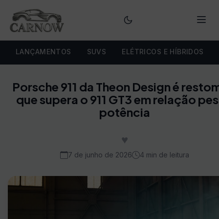
Menu
LANÇAMENTOS
SUVS
ELÉTRICOS E HÍBRIDOS
Porsche 911 da Theon Design é rest
que supera o 911 GT3 em relação pe
potência
♥
7 de junho de 2026
4 min de leitura