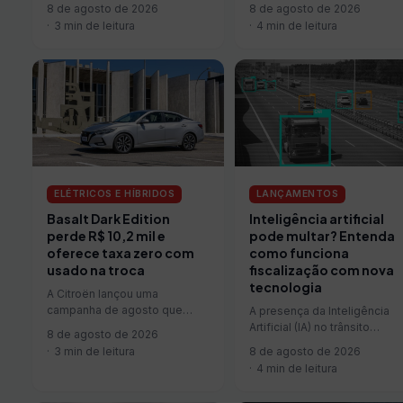
compra para o segmento de
picapes intermediárias com
8 de agosto de 2026
8 de agosto de 2026
pessoas com deficiência
uma forte ofensiva comercial
3 min de leitura
4 min de leitura
(PcD) continua…
Em uma…
ELÉTRICOS E HÍBRIDOS
LANÇAMENTOS
Basalt Dark Edition
Inteligência artificial
perde R$ 10,2 mil e
pode multar? Entenda
oferece taxa zero com
como funciona
usado na troca
fiscalização com nova
tecnologia
A Citroën lançou uma
campanha de agosto que
A presença da Inteligência
reduz o preço do Basalt Dark
Artificial (IA) no trânsito
8 de agosto de 2026
Edition, versão topo de…
avançou de forma
3 min de leitura
8 de agosto de 2026
significativa em rodovias e
4 min de leitura
vias urbanas nos…