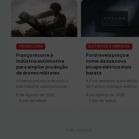
TECNOLOGIA
ELÉTRICOS E HÍBRIDOS
França recorre à
Ford revela preço e
indústria automotiva
nome da sua nova
para ampliar produção
picape elétrica mais
de drones militares
barata
A França passou a recorrer à
A Ford anunciou que batizou
sua indústria automotiva para
de Fathom a picape elétrica
acelerar a produção de
média que pretende vender
8 de agosto de 2026
8 de agosto de 2026
drones militares. Desde o…
por menos de US$…
3 min de leitura
3 min de leitura