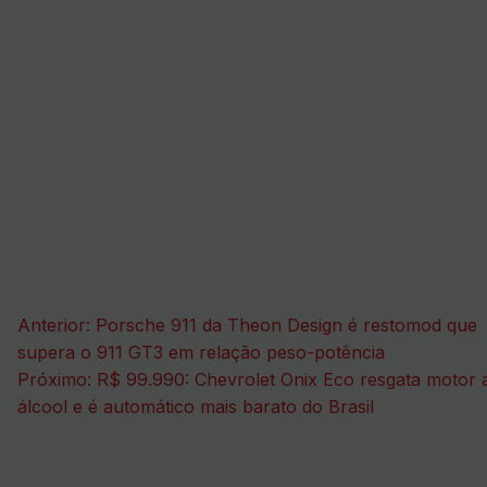
Navegação
Anterior:
Porsche 911 da Theon Design é restomod que
de
supera o 911 GT3 em relação peso-potência
Próximo:
R$ 99.990: Chevrolet Onix Eco resgata motor 
Post
álcool e é automático mais barato do Brasil