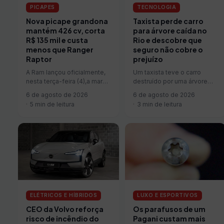
PICAPES
TECNOLOGIA
Nova picape grandona
Taxista perde carro
mantém 426 cv, corta
para árvore caída no
R$ 135 mil e custa
Rio e descobre que
menos que Ranger
seguro não cobre o
Raptor
prejuízo
A Ram lançou oficialmente,
Um taxista teve o carro
nesta terça-feira (4),a marca.
destruído por uma árvore
Com preço público sugerido
que caiu sobre o veículo
6 de agosto de 2026
6 de agosto de 2026
de R$ 449.990, a novidade
enquanto ele trafegava
5 min de leitura
3 min de leitura
reduz em R$…
pelo…
LUXO E ESPORTIVOS
ELÉTRICOS E HÍBRIDOS
Os parafusos de um
CEO da Volvo reforça
Pagani custam mais
risco de incêndio do