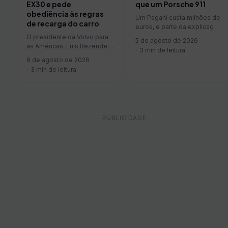
que um Porsche 911
EX30 e pede
obediência às regras
Um Pagani custa milhões de
de recarga do carro
euros, e parte da explicação
está em um item que
O presidente da Volvo para
5 de agosto de 2026
ninguém repara: o…
as Américas, Luis Rezende,
3 min de leitura
voltou a pedir que os donos
6 de agosto de 2026
do EX30 convocados…
3 min de leitura