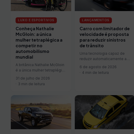
LUXO E ESPORTIVOS
LANÇAMENTOS
Conheça Nathalie
Carro com limitador de
McGloin: a única
velocidade é proposta
mulher tetraplégica a
para reduzir sinistros
competir no
de trânsito
automobilismo
Uma tecnologia capaz de
mundial
reduzir automaticamente a
velocidade dos veículos
A britânica Nathalie McGloin
6 de agosto de 2026
que ultrapassarem os limites
é a única mulher tetraplégica
4 min de leitura
da via está sendo…
do mundo a competir em
31 de julho de 2026
corridas de carros. Ela…
3 min de leitura