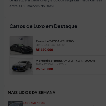
GWM supera Caoa Chery e coloca segunda marca chinesa
entre as 10 maiores do Brasil
Carros de Luxo em Destaque
Porsche TAYCAN TURBO
2023 • 2.440 km • 680 cv
R$ 690.000
Mercedes-Benz AMG GT 43 4-DOOR
2020 • 17.300 km • 367 cv
R$ 570.000
Ver todos os veículos →
MAIS LIDOS DA SEMANA
LANÇAMENTOS