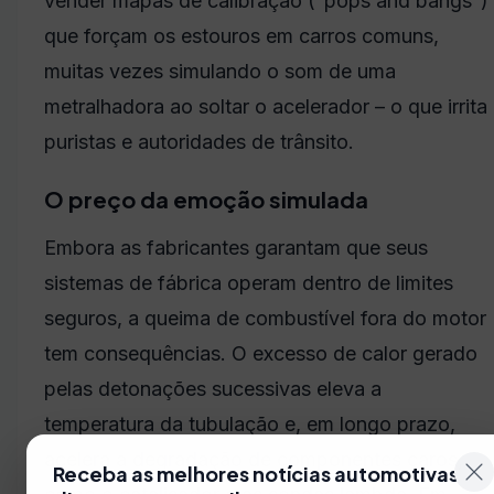
vender mapas de calibração (“pops and bangs”)
que forçam os estouros em carros comuns,
muitas vezes simulando o som de uma
metralhadora ao soltar o acelerador – o que irrita
puristas e autoridades de trânsito.
O preço da emoção simulada
Embora as fabricantes garantam que seus
sistemas de fábrica operam dentro de limites
seguros, a queima de combustível fora do motor
tem consequências. O excesso de calor gerado
pelas detonações sucessivas eleva a
temperatura da tubulação e, em longo prazo,
acelera a degradação de componentes caros,
Receba as melhores notícias automotivas