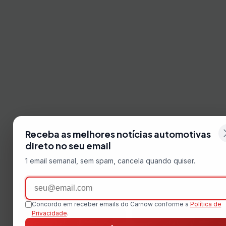
Receba as melhores notícias automotivas
direto no seu email
1 email semanal, sem spam, cancela quando quiser.
Email
Leia Também
Concordo em receber emails do Carnow conforme a
Política de
Privacidade
.