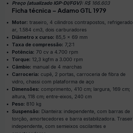
Preço (atualizado IGP-DI/FGV):
R$ 166.603
Ficha técnica – Adamo GTL 1979
Motor:
traseiro, 4 cilindros contrapostos, refrigerado
ar, 1.584 cm3, dois carburadores
Diâmetro x curso:
85,5 x 69 mm
Taxa de compressão:
7,2:1
Potência:
70 cv a 4.700 rpm
Torque:
12,3 kgfm a 3.000 rpm
Câmbio:
manual de 4 marchas
Carroceria:
cupê, 2 portas, carroceria de fibra de
vidro, chassi com plataforma de aço
Dimensões:
comprimento, 410 cm; largura, 169 cm;
altura, 118 cm; entre-eixos, 240 cm
Peso:
810 kg
Suspensão:
Dianteira: independente, com barras de
torção, amortecedores e barra estabilizadora. Traseir
independente, com semieixos oscilantes e