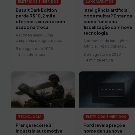
ELÉTRICOS E HÍBRIDOS
LANÇAMENTOS
Basalt Dark Edition
Inteligência artificial
perde R$ 10,2 mil e
pode multar? Entenda
oferece taxa zero com
como funciona
usado na troca
fiscalização com nova
tecnologia
A Citroën lançou uma
campanha de agosto que
A presença da Inteligência
reduz o preço do Basalt Dark
Artificial (IA) no trânsito
8 de agosto de 2026
Edition, versão topo de…
avançou de forma significati
3 min de leitura
8 de agosto de 2026
em rodovias e vias urbanas
4 min de leitura
nos…
TECNOLOGIA
ELÉTRICOS E HÍBRIDOS
França recorre à
Ford revela preço e
indústria automotiva
nome da sua nova