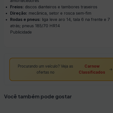
amortecedores
Freios:
discos dianteiros e tambores traseiros
Direção:
mecânica, setor e rosca sem-fim
Rodas e pneus:
liga leve aro 14, tala 6 na frente e 7
atrás; pneus 185/70 HR14
Publicidade
Procurando um veículo? Veja as
Carnow
→
ofertas no
Classificados
Você também pode gostar