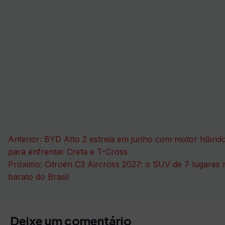
Navegação
Anterior:
BYD Atto 2 estreia em junho com motor híbrido
de
para enfrentar Creta e T-Cross
Próximo:
Citroën C3 Aircross 2027: o SUV de 7 lugares 
Post
barato do Brasil
Deixe um comentário