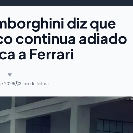
borghini diz que
ico continua adiado
a a Ferrari
♥
de 2026
3 min de leitura