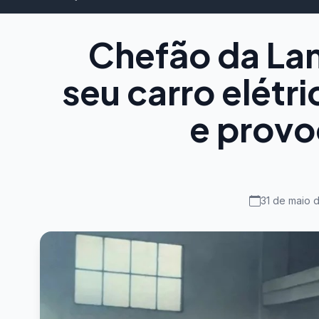
Chefão da Lam
seu carro elétr
e provoc
31 de maio 