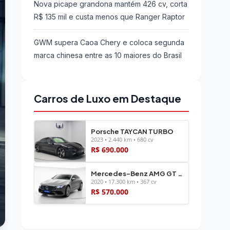
Nova picape grandona mantém 426 cv, corta
R$ 135 mil e custa menos que Ranger Raptor
GWM supera Caoa Chery e coloca segunda
marca chinesa entre as 10 maiores do Brasil
Carros de Luxo em Destaque
Porsche TAYCAN TURBO
2023 • 2.440 km • 680 cv
R$ 690.000
Mercedes-Benz AMG GT 43 4-DOOR
2020 • 17.300 km • 367 cv
R$ 570.000
Ver todos os veículos →