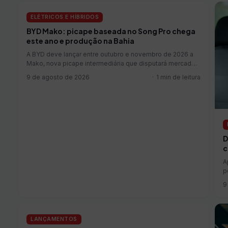
ELÉTRICOS E HÍBRIDOS
BYD Mako: picape baseada no Song Pro chega
este ano e produção na Bahia
A BYD deve lançar entre outubro e novembro de 2026 a
Mako, nova picape intermediária que disputará mercado
com Fiat Toro, Ram Rampage e VW Tukan. O modelo já
9 de agosto de 2026
1 min de leitura
chegará às lojas com produção nacional na fábrica de
Camaçari (BA). A preparação para fabri...
D
c
A
p
9
LANÇAMENTOS