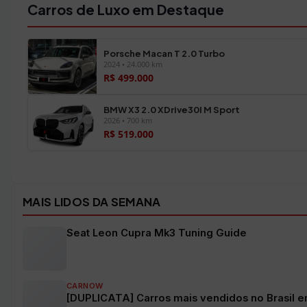
Carros de Luxo em Destaque
Porsche Macan T 2.0 Turbo
2024 • 24.000 km
R$ 499.000
BMW X3 2.0 XDrive30I M Sport
2026 • 700 km
R$ 519.000
Ver todos os veículos →
MAIS LIDOS DA SEMANA
Seat Leon Cupra Mk3 Tuning Guide
CARNOW
[DUPLICATA] Carros mais vendidos no Brasil em