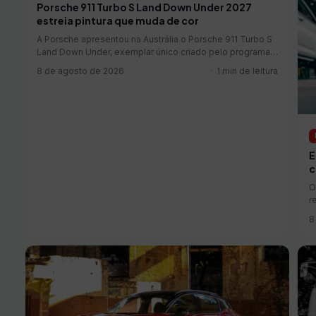
Porsche 911 Turbo S Land Down Under 2027
estreia pintura que muda de cor
A Porsche apresentou na Austrália o Porsche 911 Turbo S
Land Down Under, exemplar único criado pelo programa
Sonderwunsch para celebrar os 75 anos da marca no
8 de agosto de 2026
1 min de leitura
país. O projeto do Porsche 911 Turbo S Land Down Under
foi desenvolvido em conjunto com a...
E
c
O
r
8