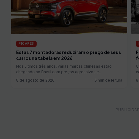
PICAPES
Estas 7 montadoras reduziram o preço de seus
F
carros na tabela em 2026
f
Nos últimos três anos, várias marcas chinesas estão
C
chegando ao Brasil com preços agressivos e
c
emplacando boas vendas.…
a
8 de agosto de 2026
5 min de leitura
8