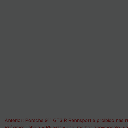
Navegação
Anterior:
Porsche 911 GT3 R Rennsport é proibido nas rua
Próximo:
Tabela FIPE Fiat Pulse: melhor ano-modelo, va